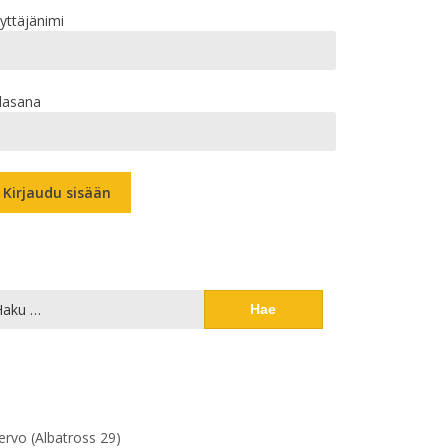
yttäjänimi
lasana
ku:
lervo (Albatross 29)