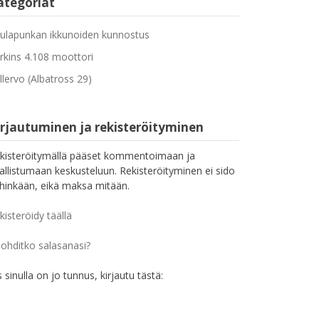
ategoriat
ulapunkan ikkunoiden kunnostus
rkins 4.108 moottori
llervo (Albatross 29)
irjautuminen ja rekisteröityminen
kisteröitymällä pääset kommentoimaan ja
allistumaan keskusteluun. Rekisteröityminen ei sido
hinkään, eikä maksa mitään.
kisteröidy täällä
ohditko salasanasi?
s sinulla on jo tunnus, kirjautu tästä: