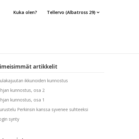
Kuka olen?
Tellervo (Albatross 29)
iimeisimmät artikkelit
ulakajuutan ikkunoiden kunnostus
hjan kunnostus, osa 2
hjan kunnostus, osa 1
urustelu Perkinsin kanssa syvenee suhteeksi
ogin synty