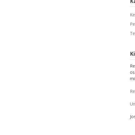
K
Ke
Pe
Te
K
Re
os
mi
Re
Un
Jo