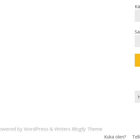
Kä
Sa
Ha
owered by
WordPress
&
Writers Blogily Theme
Kuka olen?
Tel