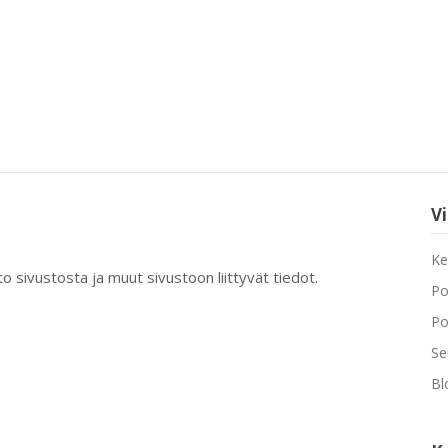
V
Ke
eto sivustosta ja muut sivustoon liittyvät tiedot.
Po
Po
Se
Bl